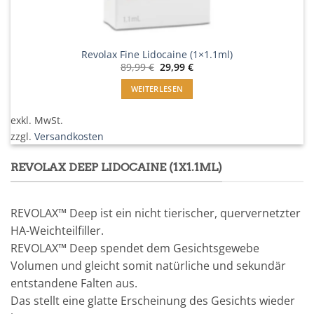
Revolax Fine Lidocaine (1×1.1ml)
Ursprünglicher
Aktueller
89,99
€
29,99
€
Preis
Preis
war:
ist:
WEITERLESEN
89,99 €
29,99 €.
exkl. MwSt.
zzgl.
Versandkosten
REVOLAX DEEP LIDOCAINE (1X1.1ML)
REVOLAX™ Deep ist ein nicht tierischer, quervernetzter
HA-Weichteilfiller.
REVOLAX™ Deep spendet dem Gesichtsgewebe
Volumen und gleicht somit natürliche und sekundär
entstandene Falten aus.
Das stellt eine glatte Erscheinung des Gesichts wieder