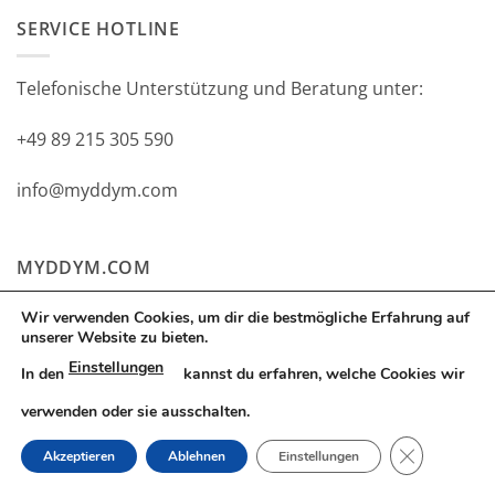
SERVICE HOTLINE
Telefonische Unterstützung und Beratung unter:
+49 89 215 305 590
info@myddym.com
MYDDYM.COM
Wir verwenden Cookies, um dir die bestmögliche Erfahrung auf
So günstig & So schnell –
unserer Website zu bieten.
Das kann nur MYDDYM!
Einstellungen
In den
kannst du erfahren, welche Cookies wir
Auf uns können Sie sich verlassen.
verwenden oder sie ausschalten.
GDPR COOK
Akzeptieren
Ablehnen
Einstellungen
BLOG/NEWS