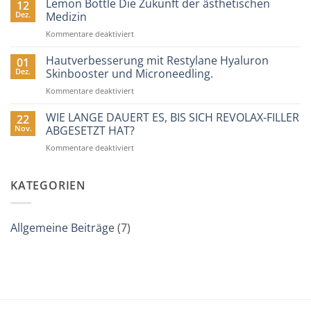
Lemon Bottle Die Zukunft der ästhetischen
Frische-
12
–
Kick
Dez.
Medizin
Das
der
für
Kommentare deaktiviert
Geheimnis,
Haut
Lemon
das
Bottle
Hautverbesserung mit Restylane Hyaluron
unsere
01
Die
Dr.
Dez.
Skinbooster und Microneedling.
Zukunft
lieben!
für
Kommentare deaktiviert
der
Hautverbesserung
ästhetischen
mit
WIE LANGE DAUERT ES, BIS SICH REVOLAX-FILLER
Medizin
22
Restylane
Nov.
ABGESETZT HAT?
Hyaluron
für
Kommentare deaktiviert
Skinbooster
WIE
und
LANGE
Microneedling.
DAUERT
KATEGORIEN
ES,
BIS
SICH
Allgemeine Beiträge
(7)
REVOLAX-
FILLER
ABGESETZT
HAT?