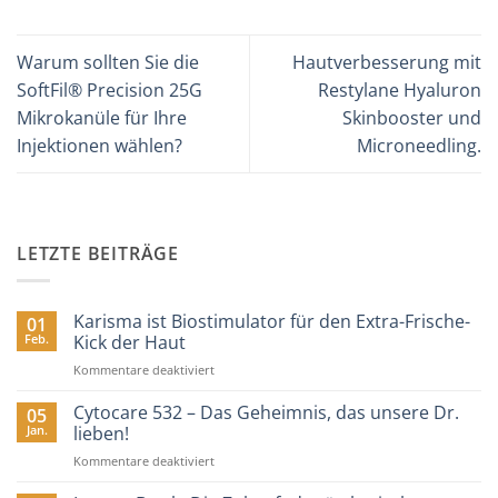
Warum sollten Sie die
Hautverbesserung mit
SoftFil® Precision 25G
Restylane Hyaluron
Mikrokanüle für Ihre
Skinbooster und
Injektionen wählen?
Microneedling.
LETZTE BEITRÄGE
Karisma ist Biostimulator für den Extra-Frische-
01
Feb.
Kick der Haut
für
Kommentare deaktiviert
Karisma
ist
Cytocare 532 – Das Geheimnis, das unsere Dr.
05
Biostimulator
Jan.
lieben!
für
für
Kommentare deaktiviert
den
Cytocare
Extra-
532