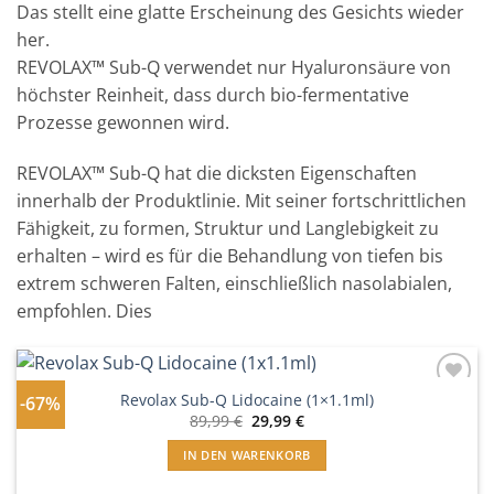
Das stellt eine glatte Erscheinung des Gesichts wieder
her.
REVOLAX™ Sub-Q verwendet nur Hyaluronsäure von
höchster Reinheit, dass durch bio-fermentative
Prozesse gewonnen wird.
REVOLAX™ Sub-Q hat die dicksten Eigenschaften
innerhalb der Produktlinie. Mit seiner fortschrittlichen
Fähigkeit, zu formen, Struktur und Langlebigkeit zu
erhalten – wird es für die Behandlung von tiefen bis
extrem schweren Falten, einschließlich nasolabialen,
empfohlen. Dies
Revolax Sub-Q Lidocaine (1×1.1ml)
-67%
In
Ursprünglicher
Aktueller
Wunschliste
89,99
€
29,99
€
Preis
Preis
einfügen
war:
ist:
IN DEN WARENKORB
89,99 €
29,99 €.