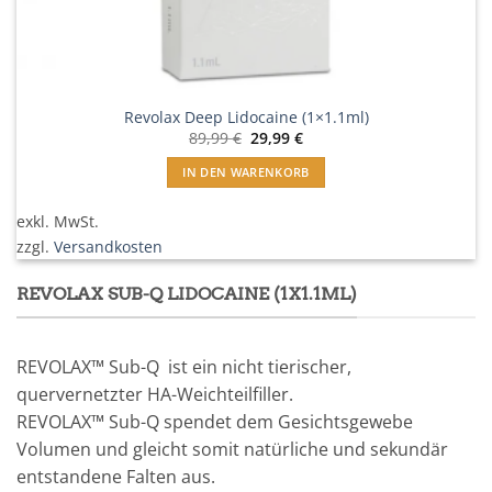
Revolax Deep Lidocaine (1×1.1ml)
Ursprünglicher
Aktueller
89,99
€
29,99
€
Preis
Preis
war:
ist:
IN DEN WARENKORB
89,99 €
29,99 €.
exkl. MwSt.
zzgl.
Versandkosten
REVOLAX SUB-Q LIDOCAINE (1X1.1ML)
REVOLAX™ Sub-Q ist ein nicht tierischer,
quervernetzter HA-Weichteilfiller.
REVOLAX™ Sub-Q spendet dem Gesichtsgewebe
Volumen und gleicht somit natürliche und sekundär
entstandene Falten aus.