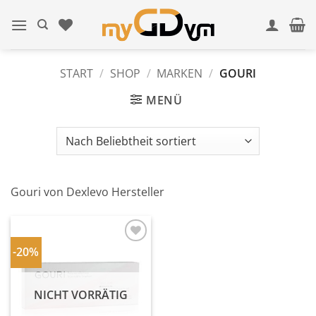
Zum
Inhalt
springen
START
/
SHOP
/
MARKEN
/
GOURI
MENÜ
Gouri von Dexlevo Hersteller
-20%
In
Wunschliste
einfügen
NICHT VORRÄTIG