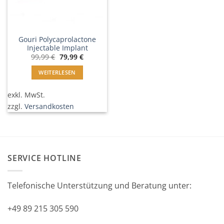
Gouri Polycaprolactone
Injectable Implant
Ursprünglicher
Aktueller
99,99
€
79,99
€
Preis
Preis
war:
ist:
WEITERLESEN
99,99 €
79,99 €.
exkl. MwSt.
zzgl.
Versandkosten
SERVICE HOTLINE
Telefonische Unterstützung und Beratung unter:
+49 89 215 305 590