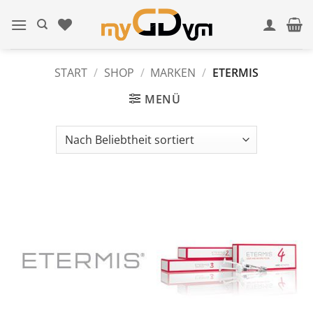
Zum
Inhalt
springen
START
/
SHOP
/
MARKEN
/
ETERMIS
MENÜ