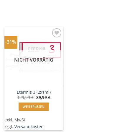
-31%
In
Wunschliste
einfügen
NICHT VORRÄTIG
Etermis 3 (2x1ml)
Ursprünglicher
Aktueller
129,99
€
89,99
€
Preis
Preis
war:
ist:
WEITERLESEN
129,99 €
89,99 €.
exkl. MwSt.
zzgl.
Versandkosten