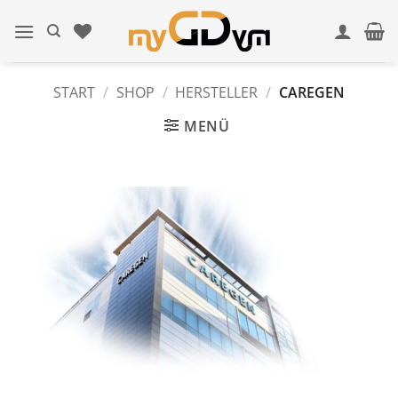
Zum
Inhalt
springen
START
/
SHOP
/
HERSTELLER
/
CAREGEN
MENÜ