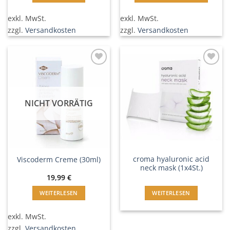
exkl. MwSt.
exkl. MwSt.
zzgl.
Versandkosten
zzgl.
Versandkosten
In
In
Wunschliste
Wunschliste
einfügen
einfügen
NICHT VORRÄTIG
croma hyaluronic acid
Viscoderm Creme (30ml)
neck mask (1x4St.)
19,99
€
WEITERLESEN
WEITERLESEN
exkl. MwSt.
zzgl.
Versandkosten