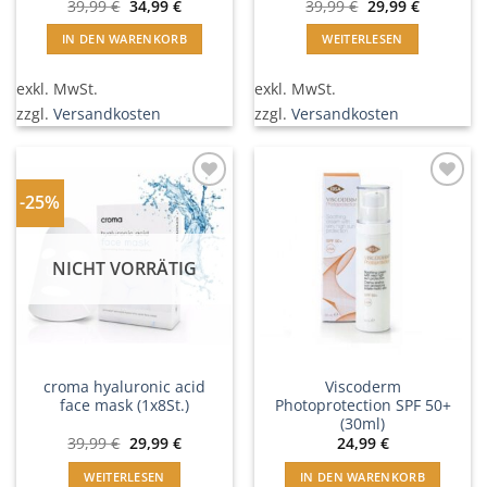
Ursprünglicher
Aktueller
Ursprünglicher
Aktueller
39,99
€
34,99
€
39,99
€
29,99
€
Preis
Preis
Preis
Preis
war:
ist:
war:
ist:
IN DEN WARENKORB
WEITERLESEN
39,99 €
34,99 €.
39,99 €
29,99 €.
exkl. MwSt.
exkl. MwSt.
zzgl.
Versandkosten
zzgl.
Versandkosten
-25%
In
In
Wunschliste
Wunschliste
einfügen
einfügen
NICHT VORRÄTIG
croma hyaluronic acid
Viscoderm
face mask (1x8St.)
Photoprotection SPF 50+
(30ml)
Ursprünglicher
Aktueller
39,99
€
29,99
€
24,99
€
Preis
Preis
war:
ist:
WEITERLESEN
IN DEN WARENKORB
39,99 €
29,99 €.