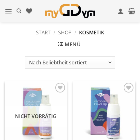
Zum
Inhalt
springen
START
/
SHOP
/
KOSMETIK
MENÜ
In
In
Wunschliste
Wunschliste
einfügen
einfügen
NICHT VORRÄTIG