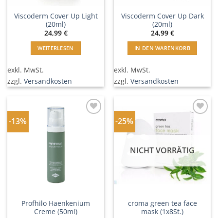
Viscoderm Cover Up Light
Viscoderm Cover Up Dark
(20ml)
(20ml)
24,99
€
24,99
€
WEITERLESEN
IN DEN WARENKORB
exkl. MwSt.
exkl. MwSt.
zzgl.
Versandkosten
zzgl.
Versandkosten
-13%
-25%
In
In
Wunschliste
Wunschliste
einfügen
einfügen
NICHT VORRÄTIG
Profhilo Haenkenium
croma green tea face
Creme (50ml)
mask (1x8St.)