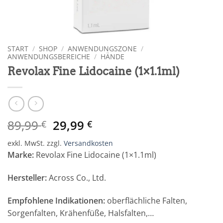
START
/
SHOP
/
ANWENDUNGSZONE
/
ANWENDUNGSBEREICHE
/
HÄNDE
Revolax Fine Lidocaine (1×1.1ml)
Ursprünglicher
Aktueller
89,99
29,99
€
€
Preis
Preis
exkl. MwSt.
zzgl.
Versandkosten
war:
ist:
Marke:
Revolax Fine Lidocaine (1×1.1ml)
89,99 €
29,99 €.
Hersteller:
Across Co., Ltd.
Empfohlene Indikationen:
oberflächliche Falten,
Sorgenfalten, Krähenfüße, Halsfalten,…