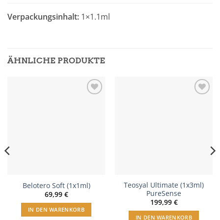
Verpackungsinhalt:
1×1.1ml
ÄHNLICHE PRODUKTE
In
In
Wunschliste
Wunschliste
einfügen
einfügen
Teosyal Ultimate (1x3ml)
Belotero Soft (1x1ml)
PureSense
69,99
€
199,99
€
IN DEN WARENKORB
IN DEN WARENKORB