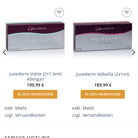
In
In
Wunschliste
Wunschliste
einfügen
einfügen
Juvederm Volite (2×1.0ml)
Juvederm Volbella (2x1ml)
Allergan
199,99
€
189,99
€
IN DEN WARENKORB
IN DEN WARENKORB
exkl. MwSt.
exkl. MwSt.
zzgl.
Versandkosten
zzgl.
Versandkosten