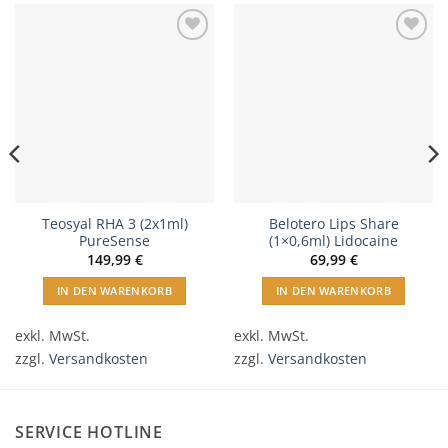
In
In
Wunschliste
Wunschliste
einfügen
einfügen
Teosyal RHA 3 (2x1ml)
Belotero Lips Share
PureSense
(1×0,6ml) Lidocaine
149,99
€
69,99
€
IN DEN WARENKORB
IN DEN WARENKORB
exkl. MwSt.
exkl. MwSt.
zzgl.
Versandkosten
zzgl.
Versandkosten
SERVICE HOTLINE