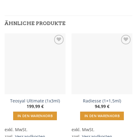
ÄHNLICHE PRODUKTE
In
In
Wunschliste
Wunschliste
einfügen
einfügen
Teosyal Ultimate (1x3ml)
Radiesse (1×1,5ml)
199,99
€
94,99
€
IN DEN WARENKORB
IN DEN WARENKORB
exkl. MwSt.
exkl. MwSt.
zzgl.
Versandkosten
zzgl.
Versandkosten