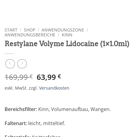
START
/
SHOP
/
ANWENDUNGSZONE
/
ANWENDUNGSBEREICHE
/
KINN
Restylane Volyme Lidocaine (1×1.0ml)
Ursprünglicher
Aktueller
169,99
63,99
€
€
Preis
Preis
exkl. MwSt.
zzgl.
Versandkosten
war:
ist:
169,99 €
63,99 €.
Bereichsfilter:
Kinn, Volumenaufbau, Wangen.
Faltenart:
leicht, mitteltief.