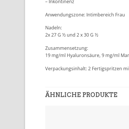
– Inkontinenz
Anwendungszone: Intimbereich Frau
Nadeln:
2x 27 G ½ und 2 x 30 G ½
Zusammensetzung:
19 mg/ml Hyaluronsäure, 9 mg/ml Man
Verpackungsinhalt: 2 Fertigspritzen mi
ÄHNLICHE PRODUKTE
In
In
Wunschliste
Wunschl