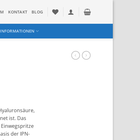
UM
KONTAKT
BLOG
INFORMATIONEN
e Hyaluronsäure,
net ist. Das
n Einwegspritze
Basis der IPN-