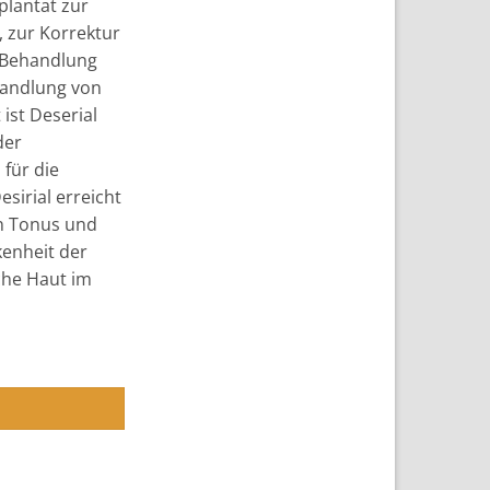
plantat zur
 zur Korrektur
 Behandlung
handlung von
ist Deserial
der
für die
esirial erreicht
n Tonus und
kenheit der
che Haut im