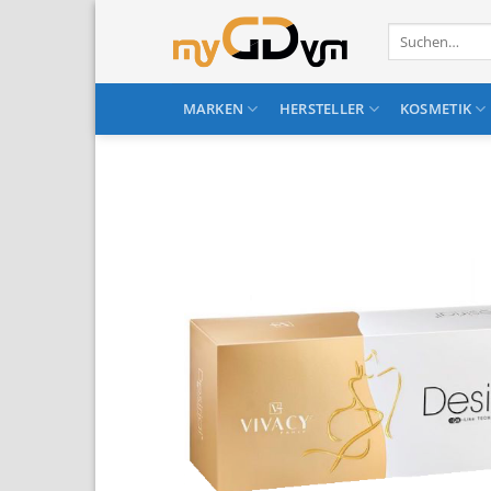
Zum
Suchen
Inhalt
nach:
springen
MARKEN
HERSTELLER
KOSMETIK