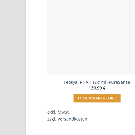
einfügen
einfü
l) Lidocaine
Teosyal RHA 1 (2x1ml) PureSense
prünglicher
Aktueller
,90
€
139,99
€
is
Preis
:
ist:
NKORB
IN DEN WARENKORB
99 €
59,90 €.
exkl. MwSt.
zzgl.
Versandkosten