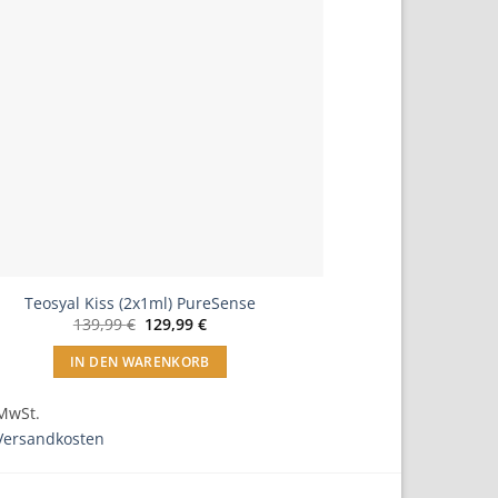
einfügen
Teosyal Kiss (2x1ml) PureSense
Ursprünglicher
Aktueller
139,99
€
129,99
€
Preis
Preis
war:
ist:
IN DEN WARENKORB
139,99 €
129,99 €.
 MwSt.
Versandkosten