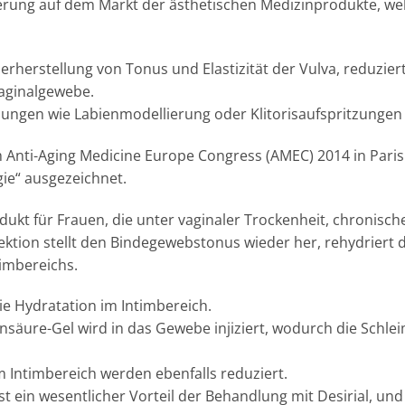
ierung auf dem Markt der ästhetischen Medizinprodukte, wel
erherstellung von Tonus und Elastizität der Vulva, reduzie
Vaginalgewebe.
lungen wie Labienmodellierung oder Klitorisaufspritzungen
nti-Aging Medicine Europe Congress (AMEC) 2014 in Paris 
ie“ ausgezeichnet.
rodukt für Frauen, die unter vaginaler Trockenheit, chroni
ektion stellt den Bindegewebstonus wieder her, rehydriert 
timbereichs.
ie Hydratation im Intimbereich.
säure-Gel wird in das Gewebe injiziert, wodurch die Schlei
m Intimbereich werden ebenfalls reduziert.
t ein wesentlicher Vorteil der Behandlung mit Desirial, und