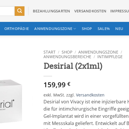
BEZAHLUNGSARTEN
VERSANDKOSTEN
IMPRESS
ORTHOPÄDIE
ANWENDUNGSZONE
SHOP
SALE%
NEU
START
/
SHOP
/
ANWENDUNGSZONE
/
ANWENDUNGSBEREICHE
/
INTIMPFLEGE
Desirial (2x1ml)
In
Wunschliste
einfügen
159,99
€
exkl. MwSt.
zzgl.
Versandkosten
Desirial von Vivacy ist eine injizierbar
die für intimchirurgische Eingriffe geeig
Gel-Implantat wird in einer vorgefüllte
mit Messskala geliefert. Entwickelt auf 