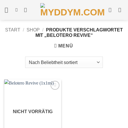
Zum
Inhalt
springen
START
/
SHOP
/
PRODUKTE VERSCHLAGWORTET
MIT „BELOTERO REVIVE“
MENÜ
In
Wunschliste
einfügen
NICHT VORRÄTIG