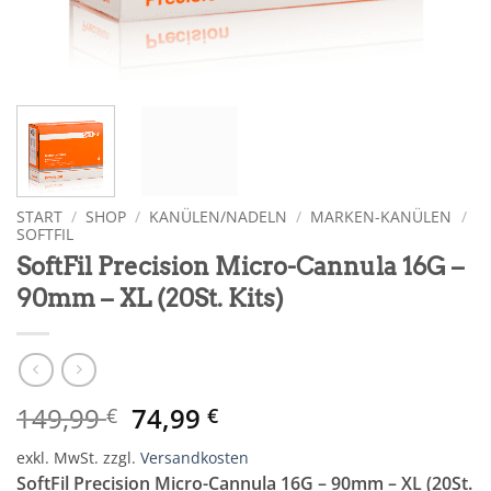
START
/
SHOP
/
KANÜLEN/NADELN
/
MARKEN-KANÜLEN
/
SOFTFIL
SoftFil Precision Micro-Cannula 16G –
90mm – XL (20St. Kits)
Ursprünglicher
Aktueller
149,99
74,99
€
€
Preis
Preis
exkl. MwSt.
zzgl.
Versandkosten
war:
ist:
SoftFil Precision Micro-Cannula 16G – 90mm – XL (20St.