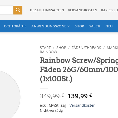
BEZAHLUNGSARTEN
VERSANDKOSTEN
IMPRESS
ORTHOPÄDIE
ANWENDUNGSZONE
SHOP
SALE%
NEU
START
/
SHOP
/
FÄDEN/THREADS
/
MARK
RAINBOW
Rainbow Screw/Sprin
In
Wunschliste
Fäden 26G/60mm/10
einfügen
(1x100St.)
Ursprünglicher
Aktuelle
349,99
139,99
€
€
Preis
Preis
exkl. MwSt.
zzgl.
Versandkosten
war:
ist:
Nicht vorrätig
349,99 €
139,99 €