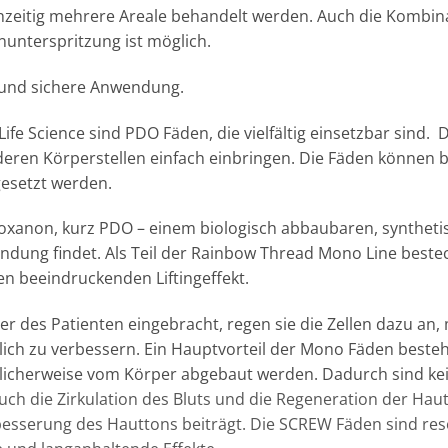
ichzeitig mehrere Areale behandelt werden. Auch die Komb
nunterspritzung ist möglich.
 und sichere Anwendung.
 Science sind PDO Fäden, die vielfältig einsetzbar sind. D
eren Körperstellen einfach einbringen. Die Fäden können b
gesetzt werden.
oxanon, kurz PDO
– einem biologisch abbaubaren, synthetis
ndung findet. Als Teil der Rainbow Thread Mono Line beste
ren beeindruckenden Liftingeffekt.
er des Patienten eingebracht, regen sie die Zellen dazu an
lich zu verbessern. Ein Hauptvorteil der Mono Fäden besteht
ürlicherweise vom Körper abgebaut werden. Dadurch sind k
 die Zirkulation des Bluts und die Regeneration der Haut
esserung des Hauttons beiträgt. Die SCREW Fäden sind reso