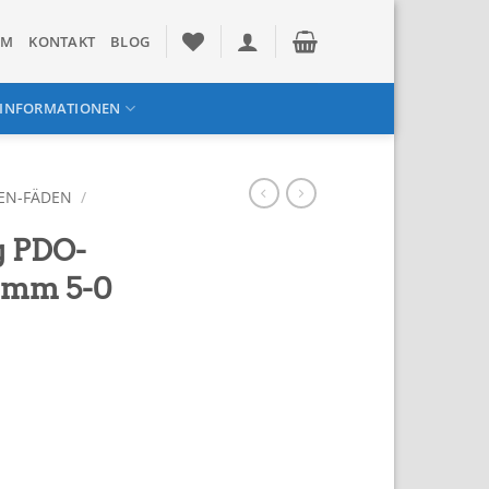
UM
KONTAKT
BLOG
INFORMATIONEN
EN-FÄDEN
/
g PDO-
0mm 5-0
r
.