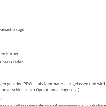
 Gesichtszüge
zen Körper
aubare) Fäden
gen gebildet (PDO ist als Nahtmaterial zugelassen und wird 
undverschluss nach Operationen eingesetzt).
g.
höht die Kollagenproduktion und verbessert die Durchblutun