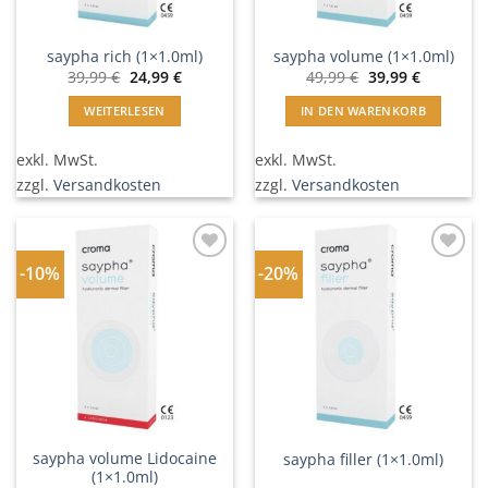
saypha rich (1×1.0ml)
saypha volume (1×1.0ml)
Ursprünglicher
Aktueller
Ursprünglicher
Aktueller
39,99
€
24,99
€
49,99
€
39,99
€
Preis
Preis
Preis
Preis
war:
ist:
war:
ist:
WEITERLESEN
IN DEN WARENKORB
39,99 €
24,99 €.
49,99 €
39,99 €.
exkl. MwSt.
exkl. MwSt.
zzgl.
Versandkosten
zzgl.
Versandkosten
-10%
-20%
In
In
Wunschliste
Wunschliste
einfügen
einfügen
saypha volume Lidocaine
saypha filler (1×1.0ml)
(1×1.0ml)