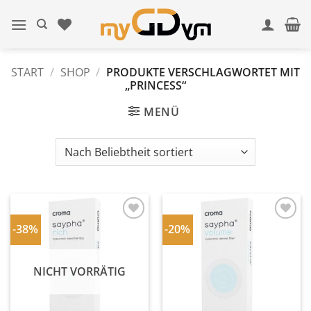
Zum
Inhalt
springen
START
/
SHOP
/
PRODUKTE VERSCHLAGWORTET MIT
„PRINCESS“
MENÜ
-38%
-20%
In
In
Wunschliste
Wunschliste
einfügen
einfügen
NICHT VORRÄTIG