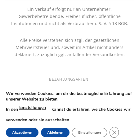
Ein Verkauf erfolgt nur an Unternehmer,
Gewerbebetreibende, Freiberuflicher, öffentliche
Institutionen und nicht als Verbraucher i. S. V. § 13 BGB.
Alle Preise verstehen sich zzgl. der gesetzlichen
Mehrwertsteuer und, soweit im Artikel nicht anders
deklariert, zuzüglich ggf. anfallender Versandkosten.
BEZAHLUNGSARTEN
VERSANDKOSTEN
Wir verwenden Cookies, um dir die bestmögliche Erfahrung auf
IMPRESSUM
unserer Website zu bieten.
Einstellungen
KONTAKT
In den
kannst du erfahren, welche Cookies wir
BLOG
verwenden oder sie ausschalten.
Copyright 2026 © MYDDYM LIMITED - www.myddym.com -
GDPR COOK
Akzeptieren
Ablehnen
Einstellungen
Alle Rechte vorbehalten.