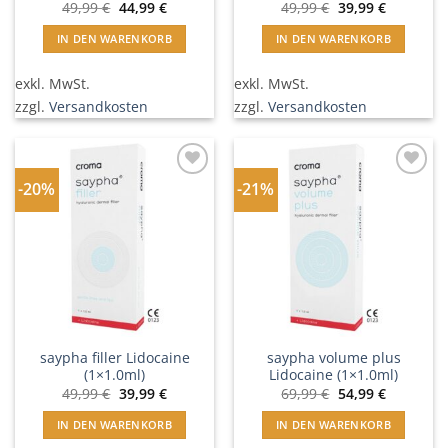
Ursprünglicher
Aktueller
Ursprünglicher
Aktueller
49,99
€
44,99
€
49,99
€
39,99
€
Preis
Preis
Preis
Preis
war:
ist:
war:
ist:
IN DEN WARENKORB
IN DEN WARENKORB
49,99 €
44,99 €.
49,99 €
39,99 €.
exkl. MwSt.
exkl. MwSt.
zzgl.
Versandkosten
zzgl.
Versandkosten
-20%
-21%
In
In
Wunschliste
Wunschliste
einfügen
einfügen
saypha filler Lidocaine
saypha volume plus
(1×1.0ml)
Lidocaine (1×1.0ml)
Ursprünglicher
Aktueller
Ursprünglicher
Aktueller
49,99
€
39,99
€
69,99
€
54,99
€
Preis
Preis
Preis
Preis
war:
ist:
war:
ist:
IN DEN WARENKORB
IN DEN WARENKORB
49,99 €
39,99 €.
69,99 €
54,99 €.