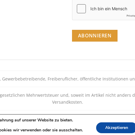
Gewerbebetreibende, Freiberuflicher, öffentliche Institutionen und
r gesetzlichen Mehrwertsteuer und, soweit im Artikel nicht anders de
Versandkosten.
ahrung auf unserer Website zu bieten.
BEZAHLUNGSARTEN
VERSANDKOSTEN
IMPRESSUM
KONTAKT
BLO
Akzeptieren
ookies wir verwenden oder sie ausschalten.
ht 2026 © MYDDYM LIMITED - www.myddym.com - Alle Rechte vorb