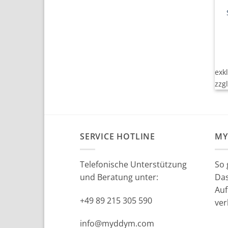
exk
zzg
SERVICE HOTLINE
MY
Telefonische Unterstützung
So 
und Beratung unter:
Da
Auf
+49 89 215 305 590
ver
info@myddym.com