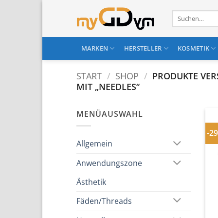
Zum
Suchen
Inhalt
nach:
springen
MARKEN
HERSTELLER
KOSMETIK
START
/
SHOP
/
PRODUKTE VE
MIT „NEEDLES“
MENÜAUSWAHL
-2
Allgemein
Anwendungszone
Ästhetik
Fäden/Threads