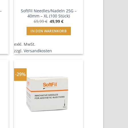
–
SoftFil Needles/Nadeln 25G –
40mm – XL (100 Stück)
er
ler
Ursprünglicher
Aktueller
69,99
€
49,99
€
Preis
Preis
war:
ist:
IN DEN WARENKORB
€.
69,99 €
49,99 €.
exkl. MwSt.
zzgl.
Versandkosten
-29%
In
ste
Wunschliste
n
einfügen