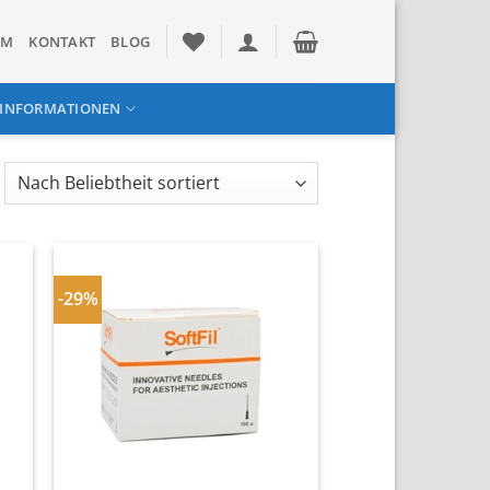
UM
KONTAKT
BLOG
INFORMATIONEN
ach
liebtheit
rtiert
-29%
In
ste
Wunschliste
n
einfügen