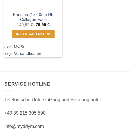
Karisma (1×2.0ml) Rh
Collagen Face
Ursprünglicher
Aktueller
149,99
€
79,99
€
Preis
Preis
war:
ist:
IN DEN WARENKORB
149,99 €
79,99 €.
exkl. MwSt.
zzgl.
Versandkosten
SERVICE HOTLINE
Telefonische Unterstützung und Beratung unter:
+49 89 215 305 590
info@myddym.com