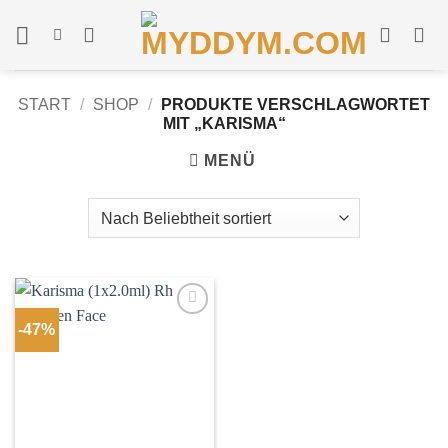
Zum
Inhalt
springen
START
/
SHOP
/
PRODUKTE VERSCHLAGWORTET
MIT „KARISMA“
MENÜ
-47%
In
Wunschliste
einfügen