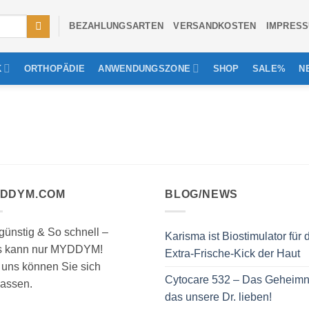
BEZAHLUNGSARTEN
VERSANDKOSTEN
IMPRES
K
ORTHOPÄDIE
ANWENDUNGSZONE
SHOP
SALE%
N
DDYM.COM
BLOG/NEWS
günstig & So schnell –
Karisma ist Biostimulator für 
s kann nur MYDDYM!
Extra-Frische-Kick der Haut
 uns können Sie sich
Cytocare 532 – Das Geheimn
lassen.
das unsere Dr. lieben!