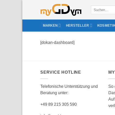
Zum
Suchen
Inhalt
nach:
springen
MARKEN
HERSTELLER
KOSMETI
[dokan-dashboard]
SERVICE HOTLINE
MY
Telefonische Unterstützung und
So 
Beratung unter:
Da
Auf
+49 89 215 305 590
ver